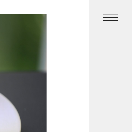
Top
Top
Lineup
Lineup
Shop
Shop
News
News