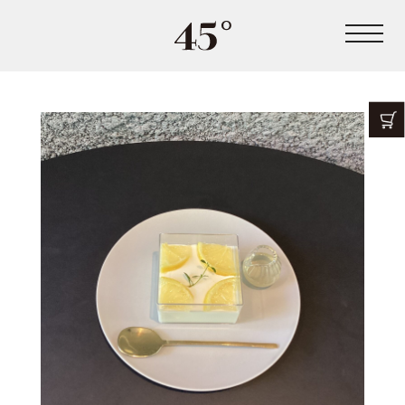
Top
Lineup
Shop
News
Contact
Recruit