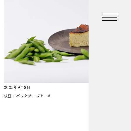
Top
Top
2025年9月8日
Lineup
枝豆／バスクチーズケーキ
Lineup
Shop
Shop
News
News