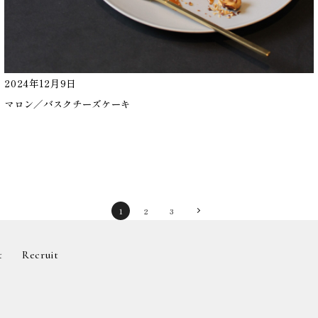
2024年12月9日
マロン／バスクチーズケーキ
1
2
3
〉
t
Recruit