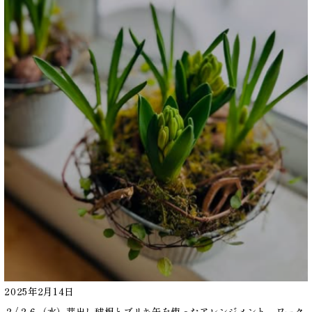
2025年2月14日
２/２６（水）芽出し球根とブリキ缶を使ったアレンジメント ワーク