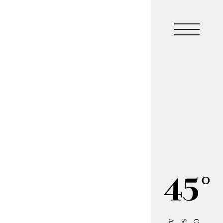
Top
Top
Lineup
Lineup
Shop
Shop
News
News